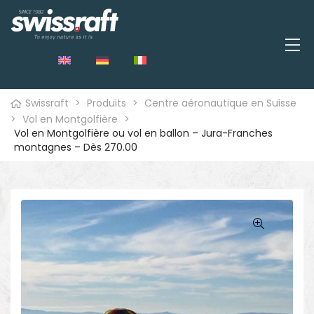
Swissraft
>
Produits
>
Centre aéronautique en Suisse
>
Vol en Montgolfière
>
Vol en Montgolfière ou vol en ballon – Jura-Franches
montagnes – Dès 270.00
🔍