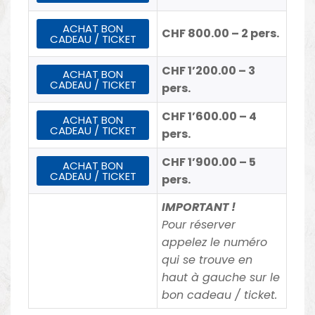
ACHAT BON
CHF 800.00 – 2 pers.
CADEAU / TICKET
CHF 1’200.00 – 3
ACHAT BON
CADEAU / TICKET
pers.
CHF 1’600.00 – 4
ACHAT BON
CADEAU / TICKET
pers.
CHF 1’900.00 – 5
ACHAT BON
CADEAU / TICKET
pers.
IMPORTANT !
Pour réserver
appelez le numéro
qui se trouve en
haut à gauche sur le
bon cadeau / ticket.