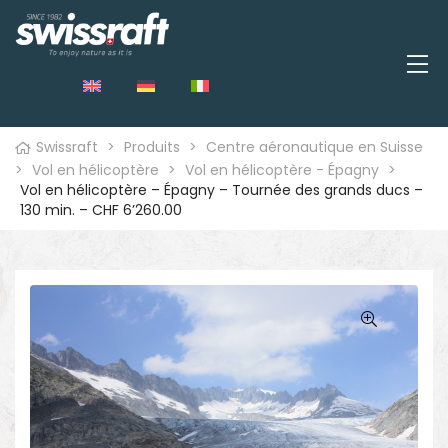
Swissraft
>
Produits
>
Centre aéronautique en Suisse
>
Vol en hélicoptère
>
Vol en hélicoptère - Épagny
>
Vol en hélicoptère – Épagny – Tournée des grands ducs –
130 min. – CHF 6’260.00
🔍