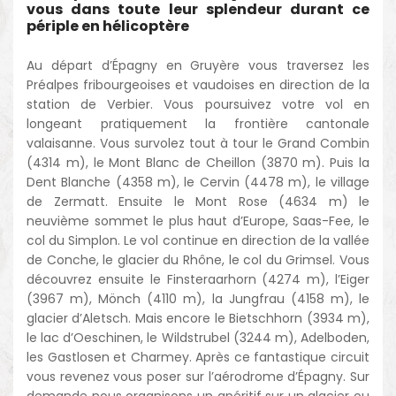
vous dans toute leur splendeur durant ce
périple en hélicoptère
Au départ d’Épagny en Gruyère vous traversez les
Préalpes fribourgeoises et vaudoises en direction de la
station de Verbier. Vous poursuivez votre vol en
longeant pratiquement la frontière cantonale
valaisanne. Vous survolez tout à tour le Grand Combin
(4314 m), le Mont Blanc de Cheillon (3870 m). Puis la
Dent Blanche (4358 m), le Cervin (4478 m), le village
de Zermatt. Ensuite le Mont Rose (4634 m) le
neuvième sommet le plus haut d’Europe, Saas-Fee, le
col du Simplon. Le vol continue en direction de la vallée
de Conche, le glacier du Rhône, le col du Grimsel. Vous
découvrez ensuite le Finsteraarhorn (4274 m), l’Eiger
(3967 m), Mönch (4110 m), la Jungfrau (4158 m), le
glacier d’Aletsch. Mais encore le Bietschhorn (3934 m),
le lac d’Oeschinen, le Wildstrubel (3244 m), Adelboden,
les Gastlosen et Charmey. Après ce fantastique circuit
vous revenez vous poser sur l’aérodrome d’Épagny. Sur
demande nous organisons un apéritif sur un glacier ou