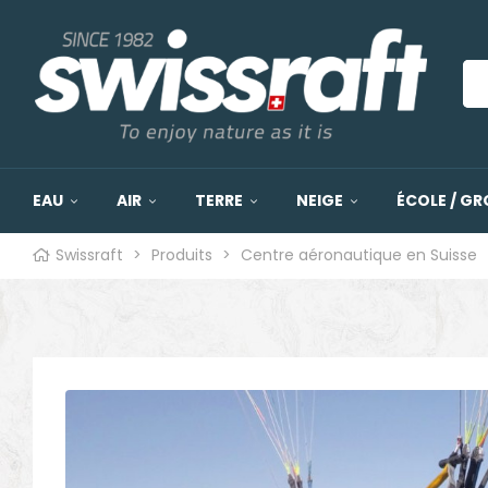
EAU
AIR
TERRE
NEIGE
ÉCOLE / GR
Swissraft
>
Produits
>
Centre aéronautique en Suisse