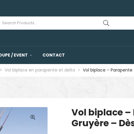
OUPE / EVENT
CONTACT
>
Vol biplace en parapente et delta
>
Vol biplace – Parapente
Vol biplace 
Gruyère – Dès
🔍