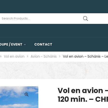
OUPE / EVENT
CONTACT
>
Vol en avion
>
Avion - Schänis
>
Vol en avion – Schänis – L
Vol en avion 
120 min. – CH
🔍