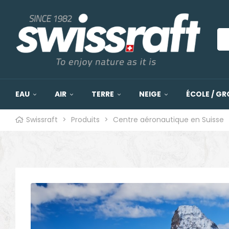
EAU
AIR
TERRE
NEIGE
ÉCOLE / GR
Swissraft
>
Produits
>
Centre aéronautique en Suisse