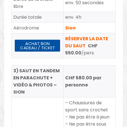
env. 50 secondes
libre
Durée totale
env. 4h
Aérodrome
Sion
RÉSERVER LA DATE
ACHAT BON
DU SAUT
CHF
CADEAU / TICKET
550.00
/pers.
3) SAUT EN TANDEM
EN PARACHUTE +
CHF 580.00 par
VIDÉO & PHOTOS –
personne
SION
– Chaussures de
sport sans crochet
– Ne pas être à jeun
– Ne pas être sous