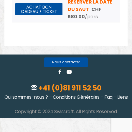
RÉSERVER LA DATE
ACHAT BON
DU SAUT
CHF
CADEAU / TICKET
580.00
/pers.
Nous contacter
+41 (0)81 911 52 50
Qui sommes-nous ?
–
Conditions Générales
–
Faq
–
Liens
Copyright © 2024 Swissraft. All Rights Reserved.