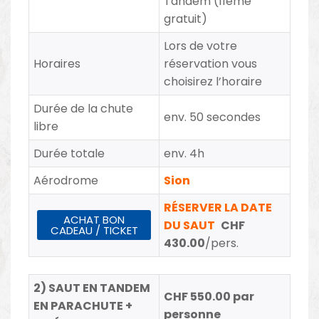
Tandem (11ème
gratuit)
Lors de votre
Horaires
réservation vous
choisirez l’horaire
Durée de la chute
env. 50 secondes
libre
Durée totale
env. 4h
Aérodrome
Sion
RÉSERVER LA DATE
ACHAT BON
DU SAUT
CHF
CADEAU / TICKET
430.00
/pers.
2) SAUT EN TANDEM
CHF 550.00 par
EN PARACHUTE +
personne