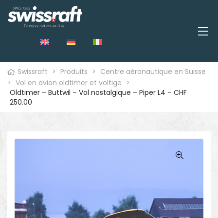
Swissraft
>
Produits
>
Centre aéronautique en Suisse
>
Vol en avion oldtimer et voltige
>
Oldtimer – Buttwil – Vol nostalgique – Piper L4 – CHF
250.00
🔍