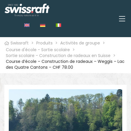
Swissraft
>
Produits
>
Activités de groupe
>
Course d'école - Sortie scolaire
>
Sortie scolaire - Construction de radeaux en Suisse
>
Course d’école – Construction de radeaux – Weggis – Lac
des Quatre Cantons – CHF 78.00
🔍