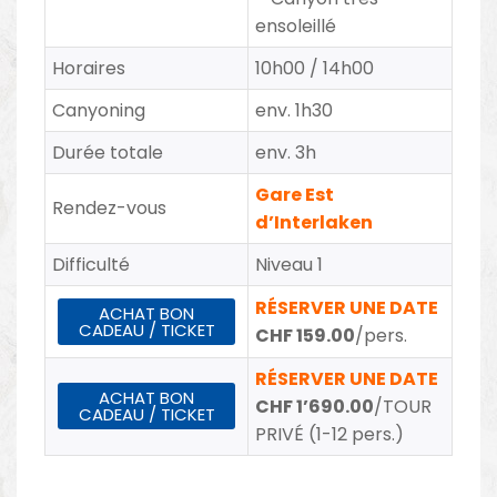
ensoleillé
Horaires
10h00 / 14h00
Canyoning
env. 1h30
Durée totale
env. 3h
Gare Est
Rendez-vous
d’Interlaken
Difficulté
Niveau 1
RÉSERVER UNE DATE
ACHAT BON
CADEAU / TICKET
CHF 159.00
/pers.
RÉSERVER UNE DATE
ACHAT BON
CHF 1’690.00
/TOUR
CADEAU / TICKET
PRIVÉ (1-12 pers.)