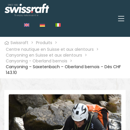
Swissraft
>
Produits
>
Centre nautique en Suisse et aux alentours
>
Canyoning en Suisse et aux alentours
>
Canyoning - Oberland bernois
>
Canyoning – Saxetenbach – Oberland bernois – Dès CHF
143.10
🔍