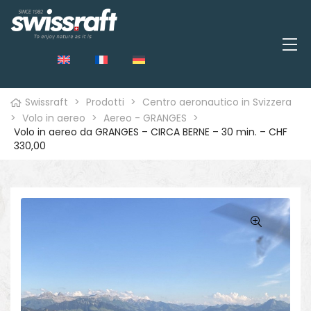
Swissraft
>
Prodotti
>
Centro aeronautico in Svizzera
>
Volo in aereo
>
Aereo - GRANGES
>
Volo in aereo da GRANGES – CIRCA BERNE – 30 min. – CHF
330,00
o
🔍