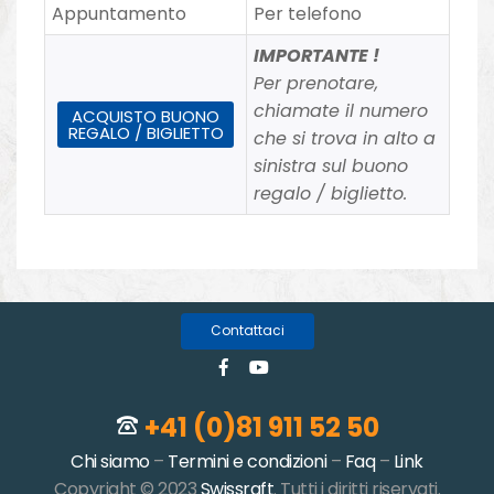
Appuntamento
Per telefono
IMPORTANTE !
Per prenotare,
chiamate il numero
ACQUISTO BUONO
REGALO / BIGLIETTO
che si trova in alto a
sinistra sul buono
regalo / biglietto.
Contattaci
+41 (0)81 911 52 50
Chi siamo
–
Termini e condizioni
–
Faq
–
Link
Copyright © 2023
Swissraft
. Tutti i diritti riservati.