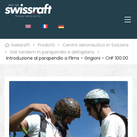
Swissraft
>
Prodotti
>
Centro aeronautico in Svizzera
>
Voli tandem in parapendio e deltaplano
>
Introduzione al parapendio a Flims – Grigioni – CHF 100.00
o
🔍