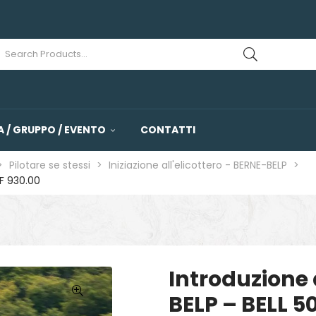
 / GRUPPO / EVENTO
CONTATTI
>
Pilotare se stessi
>
Iniziazione all'elicottero - BERNE-BELP
>
HF 930.00
Introduzione 
BELP – BELL 5
🔍