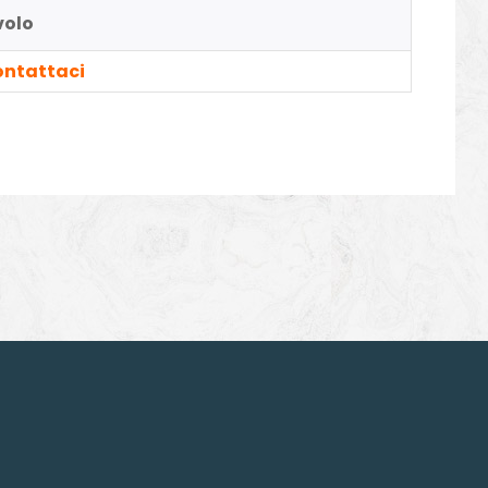
volo
ntattaci