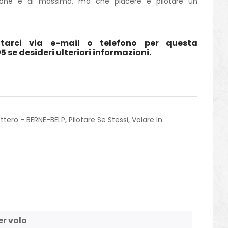
zione è al massimo, ma che piacere è pilotare un
tarci via e-mail o telefono per questa
5 se desideri ulteriori informazioni.
cottero - BERNE-BELP
,
Pilotare Se Stessi
,
Volare In
er volo