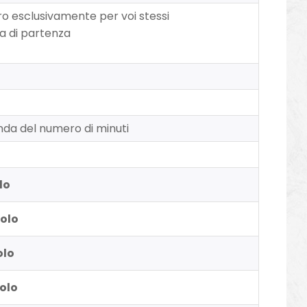
ero esclusivamente per voi stessi
ra di partenza
onda del numero di minuti
lo
volo
olo
volo