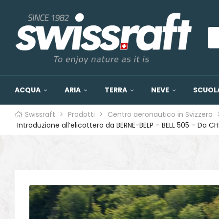
ACQUA
ARIA
TERRA
NEVE
SCUOLA
Swissraft
>
Prodotti
>
Centro aeronautico in Svizzera
o
Introduzione all’elicottero da BERNE-BELP – BELL 505 – Da C