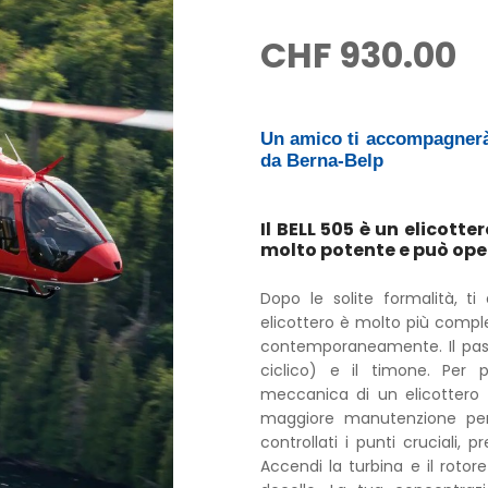
CHF
930.00
Un amico ti accompagnerà 
da Berna-Belp
Il BELL 505 è un elicotte
molto potente e può ope
Dopo le solite formalità, ti 
elicottero è molto più compl
contemporaneamente. Il passo 
ciclico) e il timone. Per pr
meccanica di un elicottero 
maggiore manutenzione per 
controllati i punti cruciali, 
Accendi la turbina e il rotore