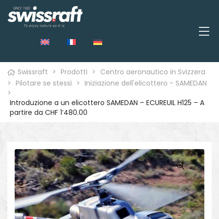
Swissraft
>
Prodotti
>
Centro aeronautico in Svizzera
>
Pilotare se stessi
>
Iniziazione dell'elicottero - SAMEDAN
>
Introduzione a un elicottero SAMEDAN – ECUREUIL H125 – A
partire da CHF 1’480.00
o
🔍