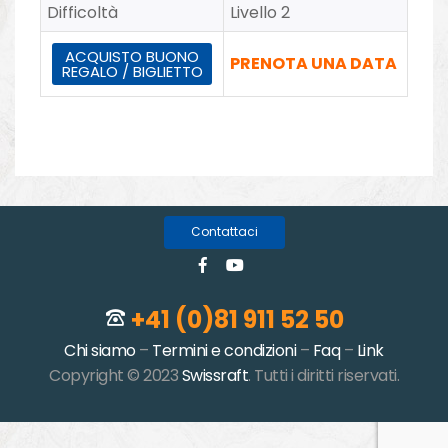
Difficoltà
Livello 2
ACQUISTO BUONO
PRENOTA UNA DATA
REGALO / BIGLIETTO
Contattaci
+41 (0)81 911 52 50
Chi siamo
–
Termini e condizioni
–
Faq
–
Link
Copyright © 2023
Swissraft
. Tutti i diritti riservati.