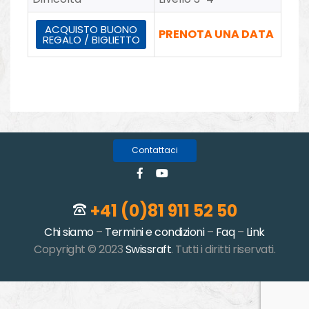
ACQUISTO BUONO
PRENOTA UNA DATA
REGALO / BIGLIETTO
Contattaci
+41 (0)81 911 52 50
Chi siamo
–
Termini e condizioni
–
Faq
–
Link
Copyright © 2023
Swissraft
. Tutti i diritti riservati.