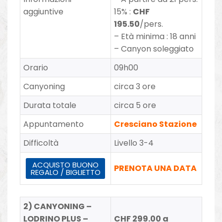
aggiuntive
15% :
CHF
195.50
/pers.
– Età minima : 18 anni
–
Canyon soleggiato
Orario
09h00
Canyoning
circa 3 ore
Durata totale
circa 5 ore
Appuntamento
Cresciano Stazione
Difficoltà
Livello 3-4
ACQUISTO BUONO
PRENOTA UNA DATA
REGALO / BIGLIETTO
2) CANYONING –
LODRINO PLUS –
CHF 299.00 a