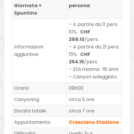
Giornata +
persona
Spuntino
– A partire da 11 pers.
10% :
CHF
269.10
/pers.
Informazioni
– A partire da 21 pers.
aggiuntive
15% :
CHF
254.15
/pers.
– Età minima : 18 anni
–
Canyon soleggiato
Orario
09h00
Canyoning
circa 5 ore
Durata totale
circa 7 ore
Appuntamento
Cresciano Stazione
Difficoltà
Livello 3-4