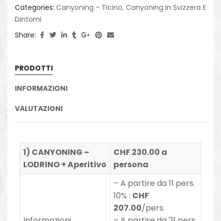
Categories:
Canyoning - Ticino
,
Canyoning In Svizzera E
Dintorni
Share:
PRODOTTI
INFORMAZIONI
VALUTAZIONI
1) CANYONING –
CHF 230.00 a
LODRINO + Aperitivo
persona
– A partire da 11 pers.
10% :
CHF
207.00
/pers.
Informazioni
– A partire da 21 pers.