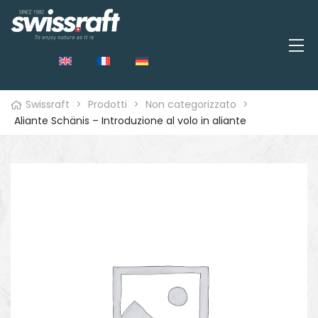
Swissraft
>
Prodotti
>
Non categorizzato
>
Aliante Schänis – Introduzione al volo in aliante
o