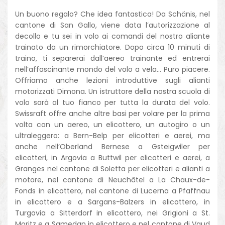
Un buono regalo? Che idea fantastica! Da Schänis, nel
cantone di San Gallo, viene data l’autorizzazione al
decollo e tu sei in volo ai comandi del nostro aliante
trainato da un rimorchiatore. Dopo circa 10 minuti di
traino, ti separerai dall’aereo trainante ed entrerai
nell’affascinante mondo del volo a vela… Puro piacere.
Offriamo anche lezioni introduttive sugli alianti
motorizzati Dimona. Un istruttore della nostra scuola di
volo sarà al tuo fianco per tutta la durata del volo.
Swissraft offre anche altre basi per volare per la prima
volta con un aereo, un elicottero, un autogiro o un
ultraleggero: a Bern-Belp per elicotteri e aerei, ma
anche nell’Oberland Bernese a Gsteigwiler per
elicotteri, in Argovia a Buttwil per elicotteri e aerei, a
Granges nel cantone di Soletta per elicotteri e alianti a
motore, nel cantone di Neuchâtel a La Chaux-de-
Fonds in elicottero, nel cantone di Lucerna a Pfaffnau
in elicottero e a Sargans-Balzers in elicottero, in
Turgovia a Sitterdorf in elicottero, nei Grigioni a St.
Moritz e a Samedan in elicottero e nel cantone di Vaud