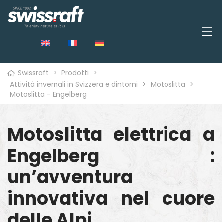
Swissraft
>
Prodotti
>
Attività invernali in Svizzera e dintorni
>
Motoslitta
>
Motoslitta - Engelberg
o
Motoslitta elettrica a
Engelberg :
un’avventura
innovativa nel cuore
delle Alpi