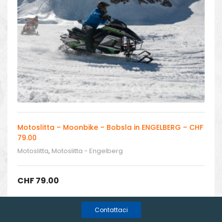
Motoslitta – Moonbike – Bobsla in ENGELBERG – CHF
79.00
Motoslitta
,
Motoslitta - Engelberg
CHF
79.00
Contattaci