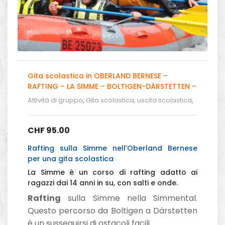
Gita scolastica in OBERLAND BERNESE –
RAFTING – LA SIMME – BOLTIGEN-DÄRSTETTEN –
CHF 95.00
Attività di gruppo
,
Gita scolastica, uscita scolastica
,
Gita Scolistica - Rafting in Svizzera
CHF
95.00
Rafting sulla Simme nell’Oberland Bernese
per una gita scolastica
La Simme è un corso di rafting adatto ai
ragazzi dai 14 anni in su, con salti e onde.
Rafting
sulla Simme nella Simmental.
Questo percorso da Boltigen a Därstetten
è un susseguirsi di ostacoli facili.