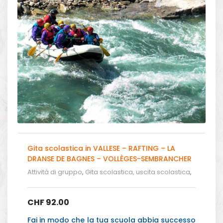
Gita scolastica in VALLESE – RAFTING – LA
DRANSE DE BAGNES – VOLLÈGES-SEMBRANCHER
– CHF 92.00
Attività di gruppo
,
Gita scolastica, uscita scolastica
,
Gita Scolistica - Rafting in Svizzera
CHF
92.00
Fai in modo che la tua scuola abbia successo