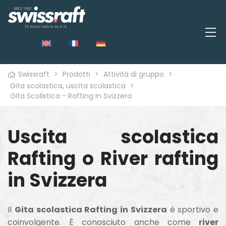
Swissraft
>
Prodotti
>
Attività di gruppo
>
Gita scolastica, uscita scolastica
>
Gita Scolistica - Rafting in Svizzera
o
Uscita scolastica
Rafting o River rafting
in Svizzera
Il
Gita scolastica Rafting in Svizzera
è sportivo e
coinvolgente. È conosciuto anche come
river