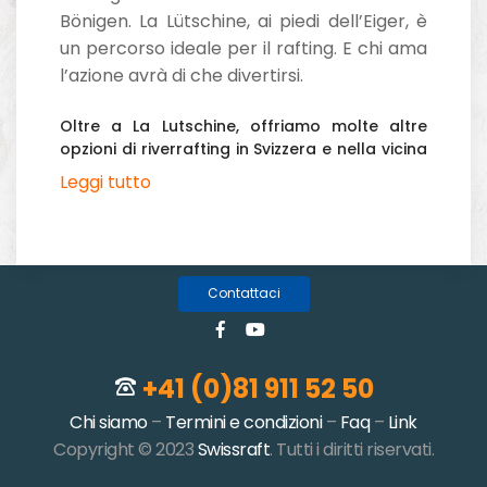
di azione.
Bönigen. La Lütschine, ai piedi dell’Eiger, è
un percorso ideale per il rafting. E chi ama
l’azione avrà di che divertirsi.
Oltre a La Lutschine, offriamo molte altre
opzioni di riverrafting in Svizzera e nella vicina
Francia.
Leggi tutto
Contattaci
+41 (0)81 911 52 50
Chi siamo
–
Termini e condizioni
–
Faq
–
Link
Copyright © 2023
Swissraft
. Tutti i diritti riservati.