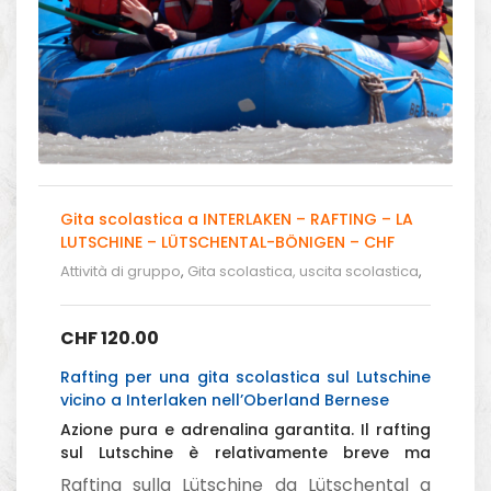
Gita scolastica a INTERLAKEN – RAFTING – LA
LUTSCHINE – LÜTSCHENTAL-BÖNIGEN – CHF
120.00
Attività di gruppo
,
Gita scolastica, uscita scolastica
,
Gita Scolistica - Rafting in Svizzera
CHF
120.00
Rafting per una gita scolastica sul Lutschine
vicino a Interlaken nell’Oberland Bernese
Azione pura e adrenalina garantita. Il rafting
sul Lutschine è relativamente breve ma
intenso per gli adolescenti che amano un po’
Rafting sulla Lütschine da Lütschental a