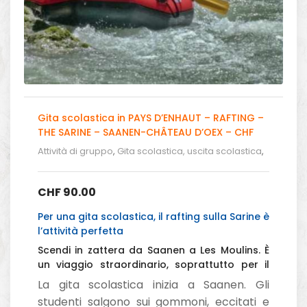
Gita scolastica in PAYS D’ENHAUT – RAFTING –
THE SARINE – SAANEN-CHÂTEAU D’OEX – CHF
90.00
Attività di gruppo
,
Gita scolastica, uscita scolastica
,
Gita Scolistica - Rafting in Svizzera
CHF
90.00
Per una gita scolastica, il rafting sulla Sarine è
l’attività perfetta
Scendi in zattera da Saanen a Les Moulins. È
un viaggio straordinario, soprattutto per il
passaggio attraverso le gole di Gérignoz e
La gita scolastica inizia a Saanen. Gli
Vanel.
studenti salgono sui gommoni, eccitati e