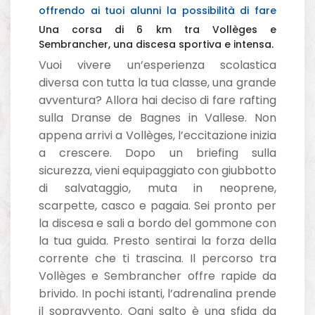
offrendo ai tuoi alunni la possibilità di fare
rafting nel Vallese con la Danse de Bagnes.
Una corsa di 6 km tra Vollèges e
Sembrancher, una discesa sportiva e intensa.
Vuoi vivere un’esperienza scolastica
diversa con tutta la tua classe, una grande
avventura? Allora hai deciso di fare rafting
sulla Dranse de Bagnes in Vallese. Non
appena arrivi a Vollèges, l’eccitazione inizia
a crescere. Dopo un briefing sulla
sicurezza, vieni equipaggiato con giubbotto
di salvataggio, muta in neoprene,
scarpette, casco e pagaia. Sei pronto per
la discesa e sali a bordo del gommone con
la tua guida. Presto sentirai la forza della
corrente che ti trascina. Il percorso tra
Vollèges e Sembrancher offre rapide da
brivido. In pochi istanti, l’adrenalina prende
il sopravvento. Ogni salto è una sfida da