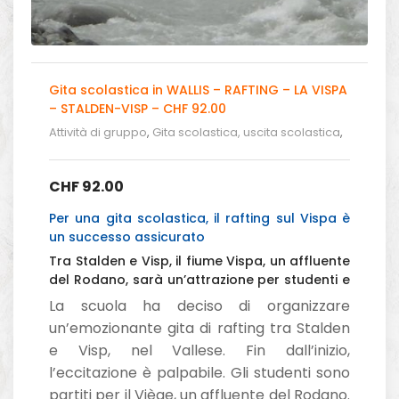
Gita scolastica in WALLIS – RAFTING – LA VISPA
– STALDEN-VISP – CHF 92.00
Attività di gruppo
,
Gita scolastica, uscita scolastica
,
Gita Scolistica - Rafting in Svizzera
CHF
92.00
Per una gita scolastica, il rafting sul Vispa è
un successo assicurato
Tra Stalden e Visp, il fiume Vispa, un affluente
del Rodano, sarà un’attrazione per studenti e
insegnanti.
La scuola ha deciso di organizzare
un’emozionante gita di rafting tra Stalden
e Visp, nel Vallese. Fin dall’inizio,
l’eccitazione è palpabile. Gli studenti sono
partiti per il Viège, un affluente del Rodano.