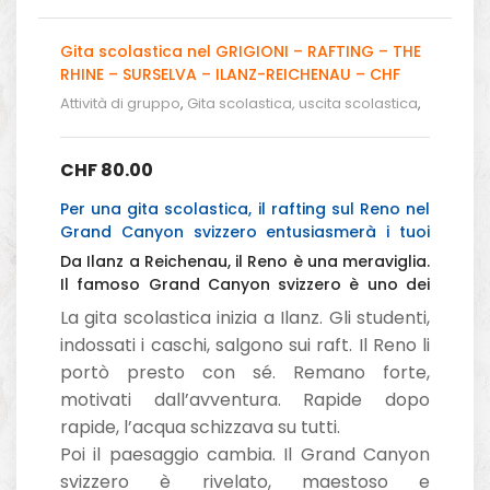
Gita scolastica nel GRIGIONI – RAFTING – THE
RHINE – SURSELVA – ILANZ-REICHENAU – CHF
80.00
Attività di gruppo
,
Gita scolastica, uscita scolastica
,
Gita Scolistica - Rafting in Svizzera
CHF
80.00
Per una gita scolastica, il rafting sul Reno nel
Grand Canyon svizzero entusiasmerà i tuoi
allievi.
Da Ilanz a Reichenau, il Reno è una meraviglia.
Il famoso Grand Canyon svizzero è uno dei
percorsi più popolari della Svizzera.
La gita scolastica inizia a Ilanz. Gli studenti,
indossati i caschi, salgono sui raft. Il Reno li
portò presto con sé. Remano forte,
motivati dall’avventura. Rapide dopo
rapide, l’acqua schizzava su tutti.
Poi il paesaggio cambia. Il Grand Canyon
svizzero è rivelato, maestoso e