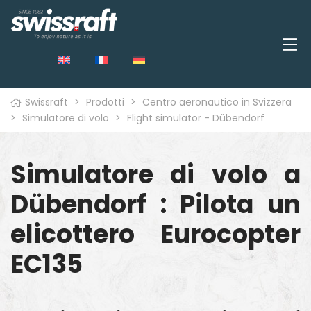
Swissraft
>
Prodotti
>
Centro aeronautico in Svizzera
>
Simulatore di volo
>
Flight simulator - Dübendorf
Simulatore di volo a
o
Dübendorf : Pilota un
elicottero Eurocopter
EC135