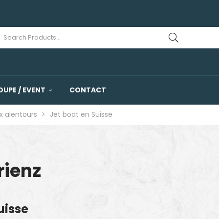
OUPE / EVENT
CONTACT
x alentours
>
Jet boat en Suisse
rienz
uisse