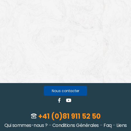
Nous contacter
+41 (0)81 911 52 50
Qui sommes-nous ?
–
Conditions Générales
–
Faq
–
Liens