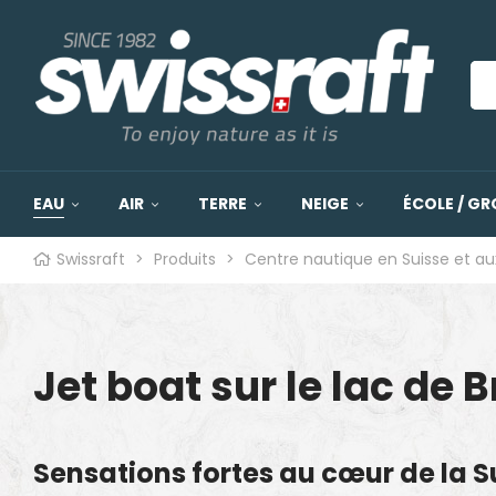
EAU
AIR
TERRE
NEIGE
ÉCOLE / GR
Swissraft
>
Produits
>
Centre nautique en Suisse et au
Jet boat sur le lac de B
Sensations fortes au cœur de la S