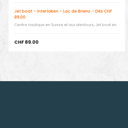
Jet boat – Interlaken – Lac de Brienz – Dès CHF
89.00
Centre nautique en Suisse et aux alentours
,
Jet boat en
Suisse
CHF
89.00