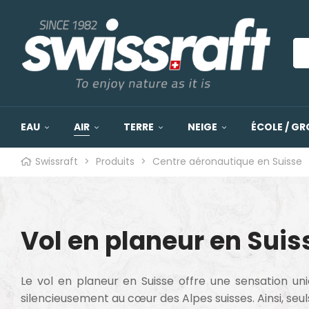
EAU
AIR
TERRE
NEIGE
ÉCOLE / GR
Swissraft
>
Produits
>
Centre aéronautique en Suisse
Vol en planeur en Suis
Le vol en planeur en Suisse offre une sensation uni
silencieusement au cœur des Alpes suisses. Ainsi, se