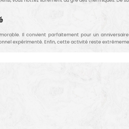
insi, vous flottez librement au gré des thermiques. De surc
é
orable. Il convient parfaitement pour un anniversaire o
sionnel expérimenté. Enfin, cette activité reste extrêmem