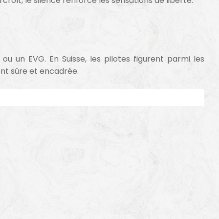
roît, le silence renforce les sensations de liberté.
u un EVG. En Suisse, les pilotes figurent parmi les
ent sûre et encadrée.