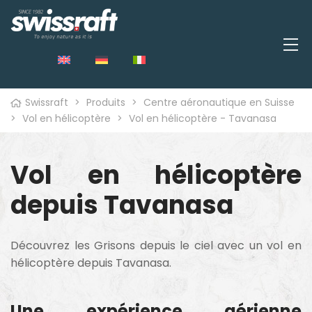
Swissraft
>
Produits
>
Centre aéronautique en Suisse
>
Vol en hélicoptère
>
Vol en hélicoptère - Tavanasa
Vol en hélicoptère
depuis Tavanasa
Découvrez les Grisons depuis le ciel avec un vol en
hélicoptère depuis Tavanasa.
Une expérience aérienne