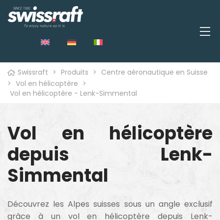
Swissraft
>
Produits
>
Centre aéronautique en Suisse
>
Vol en hélicoptère
>
Vol en hélicoptère - Lenk-Simmental
Vol en hélicoptère
depuis Lenk-
Simmental
Découvrez les Alpes suisses sous un angle exclusif
grâce à un vol en hélicoptère depuis Lenk-