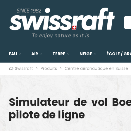
EAU
AIR
TERRE
NEIGE
ÉCOLE / GR
Swissraft
>
Produits
>
Centre aéronautique en Suisse
Simulateur de vol Boei
pilote de ligne