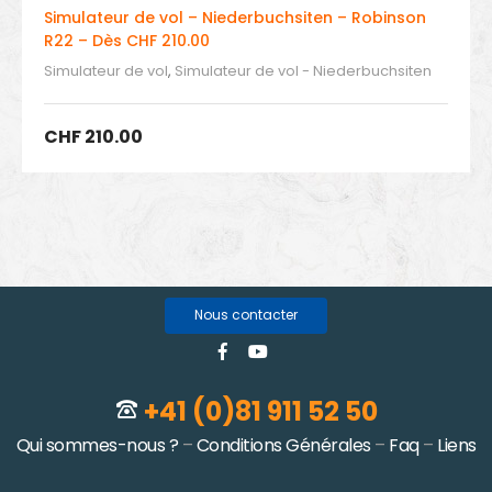
Simulateur de vol – Niederbuchsiten – Robinson
R22 – Dès CHF 210.00
Simulateur de vol
,
Simulateur de vol - Niederbuchsiten
CHF
210.00
Nous contacter
+41 (0)81 911 52 50
Qui sommes-nous ?
–
Conditions Générales
–
Faq
–
Liens