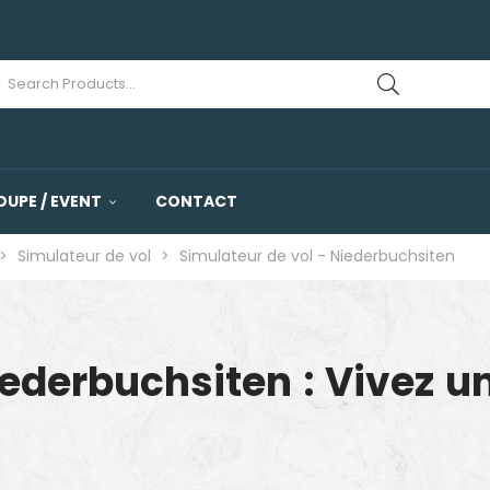
OUPE / EVENT
CONTACT
>
Simulateur de vol
>
Simulateur de vol - Niederbuchsiten
iederbuchsiten : Vivez u