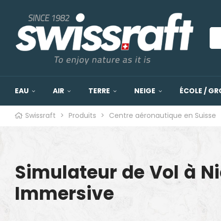
EAU
AIR
TERRE
NEIGE
ÉCOLE / GR
Swissraft
>
Produits
>
Centre aéronautique en Suisse
Simulateur de Vol à N
Immersive