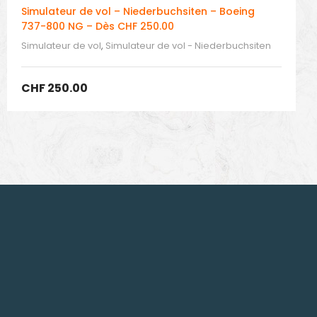
Simulateur de vol – Niederbuchsiten – Boeing
737-800 NG – Dès CHF 250.00
Simulateur de vol
,
Simulateur de vol - Niederbuchsiten
CHF
250.00