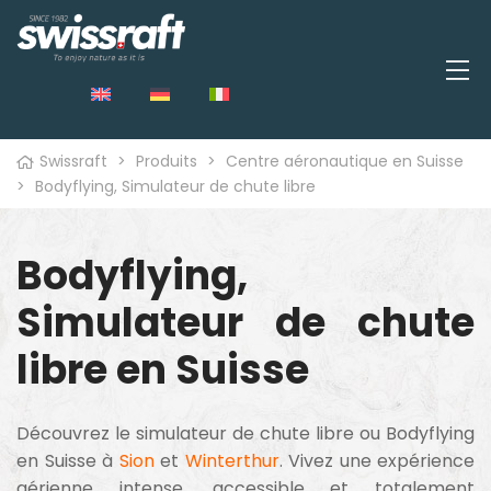
Swissraft
>
Produits
>
Centre aéronautique en Suisse
>
Bodyflying, Simulateur de chute libre
Bodyflying,
Simulateur de chute
libre en Suisse
Découvrez le simulateur de chute libre ou Bodyflying
en Suisse à
Sion
et
Winterthur
. Vivez une expérience
aérienne intense, accessible et totalement