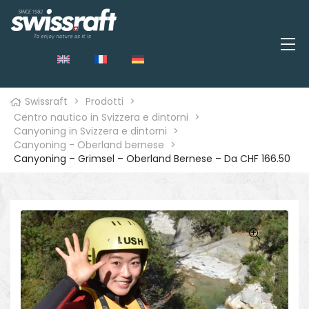
Swissraft
>
Prodotti
>
Centro nautico in Svizzera e dintorni
>
Canyoning in Svizzera e dintorni
>
Canyoning - Oberland bernese
>
Canyoning – Grimsel – Oberland Bernese – Da CHF 166.50
o
🔍