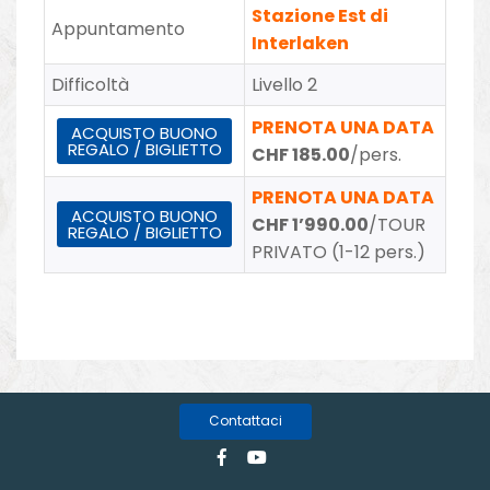
Stazione Est di
Appuntamento
Interlaken
Difficoltà
Livello 2
PRENOTA UNA DATA
ACQUISTO BUONO
REGALO / BIGLIETTO
CHF 185.00
/pers.
PRENOTA UNA DATA
ACQUISTO BUONO
CHF 1’990.00
/TOUR
REGALO / BIGLIETTO
PRIVATO (1-12 pers.)
Contattaci