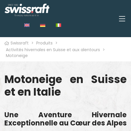
Swissraft
>
Produits
>
Activités hivernales en Suisse et aux alentours
>
Motoneige
Motoneige en Suisse
et en Italie
Une Aventure Hivernale
Exceptionnelle au Cœur des Alpes